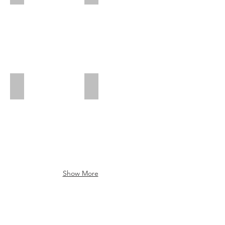
ফকির
সবুজ আমার সব মনে আছে
Show More