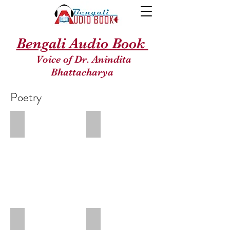
Bengali Audio Book
Voice of Dr. Anindita
Bhattacharya
Poetry
বৌঠানের জন্যে
ছেলেবেলা
Poem
written
by
Bithi
Chattopadhyay
সাধারণ মেয়ে - একুশ শতক
প্রাণাধিকেষু